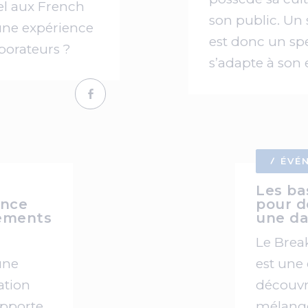
el aux French
son public. Un 
une expérience
est donc un sp
borateurs ?
s’adapte à son
ÉVÉ
e
Les ba
ence
pour d
ements
une da
Le Brea
 une
est une
ation
découvri
apporte
mélang