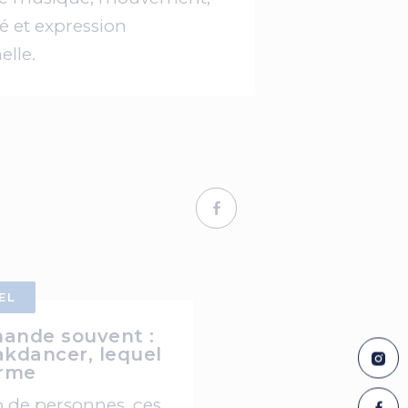
té et expression
elle.
EL
ande souvent :
kdancer, lequel
erme
 de personnes, ces