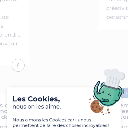
créativi
t de
personn
ns
rprendre
souvenir
ÉVÉNEMENTI
Les Cookies,
s de
On nous dem
nous on les aime.
 nous
Bboy ou Brea
des frissons
est le vrai t
Nous aimons les Cookies car ils nous
permettent de faire des choses incroyables !
ingz, nous
Pour beaucoup