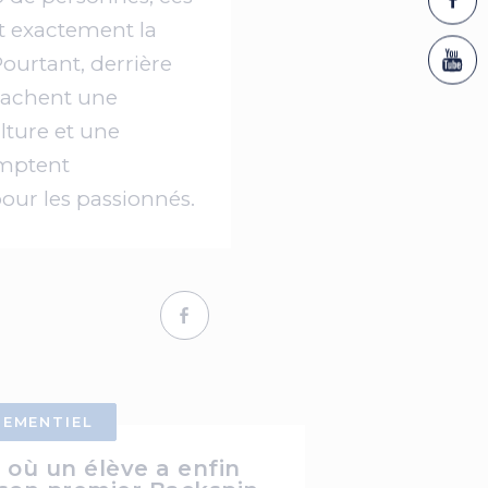
 exactement la
urtant, derrière
cachent une
ulture et une
omptent
ur les passionnés.
NEMENTIEL
r où un élève a enfin