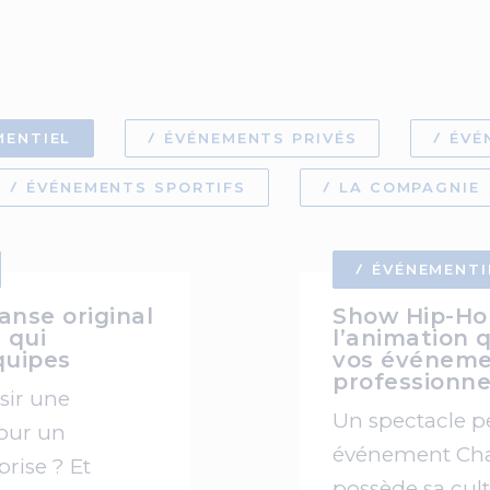
MENTIEL
ÉVÉNEMENTS PRIVÉS
ÉVÉ
ÉVÉNEMENTS SPORTIFS
LA COMPAGNIE
ÉVÉNEMENTI
anse original
Show Hip-Ho
 qui
l’animation 
quipes
vos événeme
professionne
sir une
Un spectacle p
our un
événement Cha
rise ? Et
possède sa cult