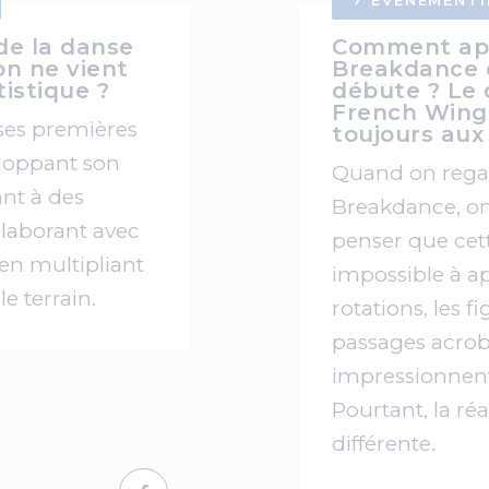
ÉVÉNEMENTI
de la danse
Comment app
n ne vient
Breakdance 
tistique ?
débute ? Le 
French Wing
es premières
toujours au
loppant son
Quand on regar
ant à des
Breakdance, o
laborant avec
penser que cet
 en multipliant
impossible à a
le terrain.
rotations, les f
passages acrob
impressionnen
Pourtant, la réa
différente.