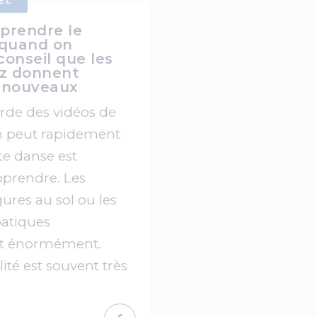
EL
rendre le
quand on
conseil que les
z donnent
x nouveaux
de des vidéos de
n peut rapidement
te danse est
pprendre. Les
igures au sol ou les
atiques
t énormément.
lité est souvent très