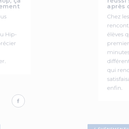
Hop, ça
réussi
tement
après 
ous
Chez le
rencont
u Hip-
élèves q
récier
premier
minutes.
er.
différen
qui ren
satisfai
enfin.