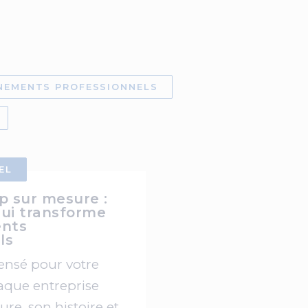
NEMENTS PROFESSIONNELS
EL
p sur mesure :
qui transforme
nts
ls
ensé pour votre
que entreprise
ure, son histoire et