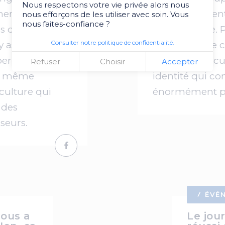
Nous respectons votre vie privée alors nous
ments depuis
mots désignent
nous efforçons de les utiliser avec soin. Vous
nous faites-confiance ?
s d’entre nous
même chose. Po
Consulter notre politique de confidentialité.
 assister,
ces termes se 
per, et tous
histoire, une c
Refuser
Choisir
Accepter
la même
identité qui c
culture qui
énormément po
 des
seurs.
ÉVÉ
nous a
Le jou