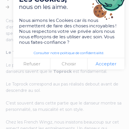
nous on les aime.
Halo
Nous aimons les Cookies car ils nous
Ces mouvements demandent énormément
permettent de faire des choses incroyables !
d’entraînement, mais ils représentent aussi l’aspect
Nous respectons votre vie privée alors nous
spectaculaire qui attire beaucoup de personnes vers cette
nous efforçons de les utiliser avec soin. Vous
danse.
nous faites-confiance ?
Le Toprock : la base souvent sous-estimée
Consulter notre politique de confidentialité.
Refuser
Choisir
Accepter
Le public parle souvent des figures au sol, mais les
danseurs savent que le
Toprock
est fondamental.
Le Toprock correspond aux pas réalisés debout avant de
descendre au sol.
C’est souvent dans cette partie que le danseur montre sa
personnalité, sa musicalité et son style.
Chez les French Wingz, nous insistons beaucoup sur cet
aspect pendant les entraînements. Un danseur qui