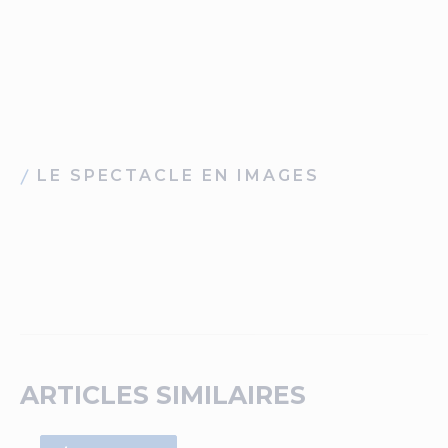
tra
vi
te
l’é
LE SPECTACLE EN IMAGES
ARTICLES SIMILAIRES