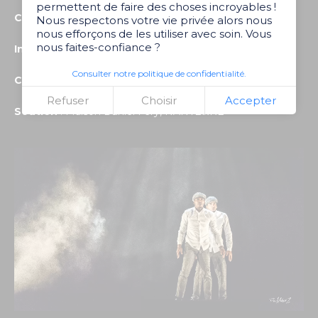
permettent de faire des choses incroyables !
Chorégraphes :
Archade ALi et Stevens TAILLASSON
Nous respectons votre vie privée alors nous
nous efforçons de les utiliser avec soin. Vous
nous faites-confiance ?
Interprètes :
Archade ALi et Stevens TAILLASSON
Consulter notre politique de confidentialité.
Création lumière :
Romuald NARDELLO
Refuser
Choisir
Accepter
Soutien
: Maison Daniel Fery, NANTERRE