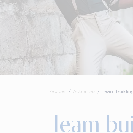
Accueil
Actualités
Team buildin
Team bui