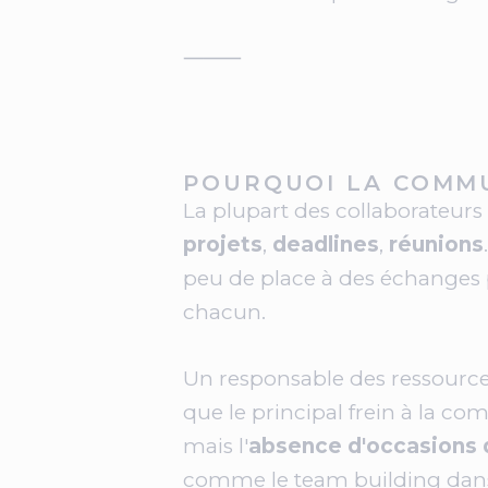
⸻
POURQUOI LA COMMU
La plupart des collaborateur
projets
,
deadlines
,
réunions
peu de place à des échanges 
chacun.
Un responsable des ressource
que le principal frein à la c
mais l'
absence d'occasions d
comme le team building danse,