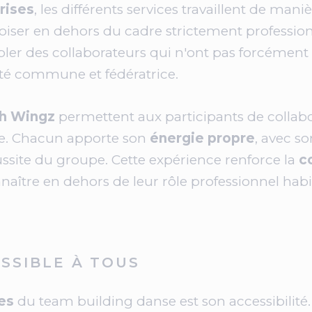
rises
, les différents services travaillent de man
roiser en dehors du cadre strictement professio
er des collaborateurs qui n'ont pas forcément 
ité commune et fédératrice.
h Wingz
permettent aux participants de colla
ve. Chacun apporte son
énergie propre
, avec so
ussite du groupe. Cette expérience renforce la
c
aître en dehors de leur rôle professionnel habitue
SSIBLE À TOUS
es
du team building danse est son accessibilité.