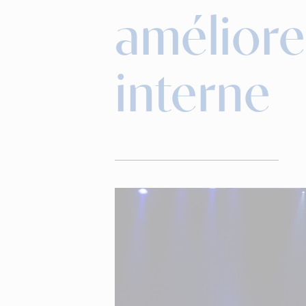
améliore
interne