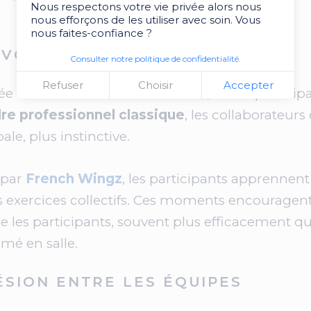
Nous respectons votre vie privée alors nous
nous efforçons de les utiliser avec soin. Vous
nous faites-confiance ?
AVORISE LES ÉCHANGES
Consulter notre politique de confidentialité.
Refuser
Choisir
Accepter
rée un
environnement détendu
, où les particip
re professionnel classique
, les collaborateur
e, plus instinctive.
 par
French Wingz
, les participants apprenne
s exercices collectifs. Ces moments encouragent
re les participants, souvent plus efficacement q
mé en salle.
SION ENTRE LES ÉQUIPES