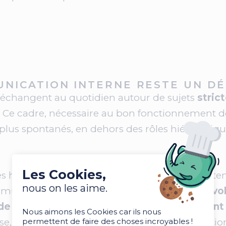
NICATION INTERNE RESTE UN DÉ
s échangent au quotidien autour de sujets
stric
. Ce cadre, nécessaire au bon fonctionnement de 
plus spontanés, en dehors des rôles hiérarchiqu
Les Cookies,
s humaines qui organise régulièrement des tem
nous on les aime.
ommunication interne n'est
pas le manque de vol
e sortir du cadre
habituel. C'est
précisément
Nous aimons les Cookies car ils nous
 en plaçant les participants dans une situation
permettent de faire des choses incroyables !