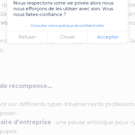
Nous respectons votre vie privée alors nous
 que danser sur scène. Ils peuvent aussi propos
nous efforçons de les utiliser avec soin. Vous
ansant, chorégraphie simple à suivre, battle am
nous faites-confiance ?
r vos équipes
dans un moment fun et sans pres
Consulter notre politique de confidentialité.
Refuser
Choisir
Accepter
ent la cohésion, l’esprit d’équipe, et surtout : i
s.
es de récompense…
t sur différents types d’événements professionn
poser :
aire d’entreprise
: une pause artistique pour r
quipes.