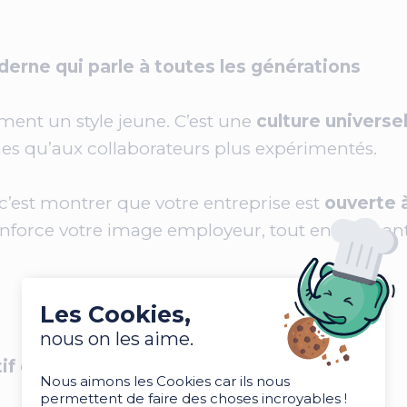
erne qui parle à toutes les générations
ement un style jeune. C’est une
culture universel
nes qu’aux collaborateurs plus expérimentés.
 c’est montrer que votre entreprise est
ouverte à
renforce votre image employeur, tout en donnant
Les Cookies,
nous on les aime.
if qui fédère toute l’équipe
Nous aimons les Cookies car ils nous
permettent de faire des choses incroyables !