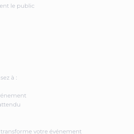
ent le public
ez à :
événement
nattendu
l transforme votre événement