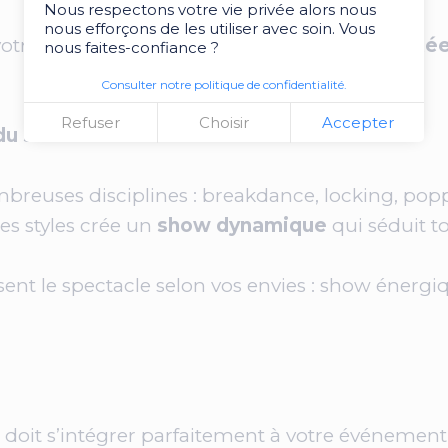
Nous respectons votre vie privée alors nous
nous efforçons de les utiliser avec soin. Vous
otre lieu pour créer une
performance adapté
nous faites-confiance ?
Consulter notre politique de confidentialité.
Refuser
Choisir
Accepter
 du show
reuses disciplines : breakdance, locking, po
es styles crée un
show dynamique
qui séduit to
ent le spectacle selon vos envies : show énerg
doit s’intégrer parfaitement à votre événement. Ni