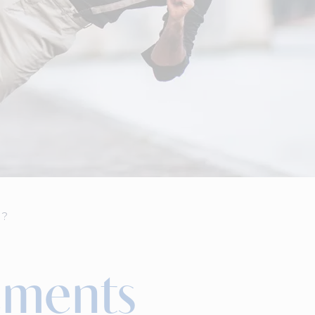
 ?
ements