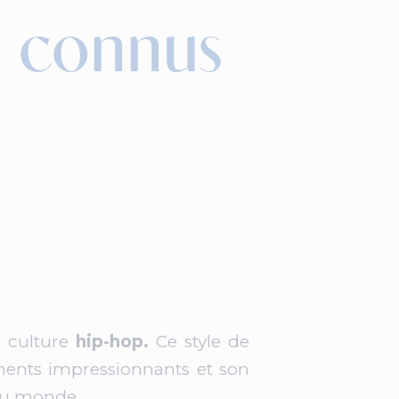
s connus
a culture
hip-hop.
Ce style de
ents impressionnants et son
 au monde.