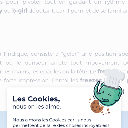
ds pour pivoter tout en gardant un rythme 
y
ou
b-girl
débutant, car il permet de se familiari
ndique, consiste à “geler” une position spe
 où le danseur arrête tout mouvement pour
les mains, les épaules ou la tête. Le
freeze
mar
 forte impression. Parmi les
f
reezes
les plus 
Les Cookies,
nous on les aime.
Nous aimons les Cookies car ils nous
permettent de faire des choses incroyables !