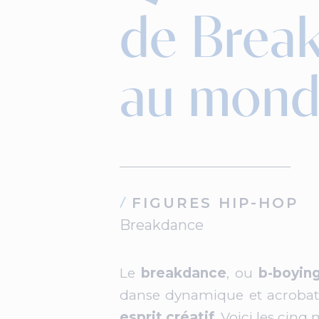
de Break
au mond
FIGURES HIP-HOP
Breakdance
Le
breakdance
, ou
b-boyin
danse dynamique et acrobat
esprit créatif
. Voici les ci