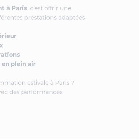
t à Paris
, c’est offrir une
férentes prestations adaptées
érieur
x
rations
en plein air
mation estivale à Paris ?
avec des performances