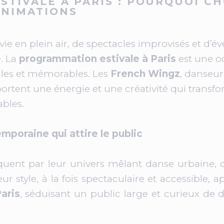
TIVALE À PARIS : POURQUOI CH
ANIMATIONS
 vie en plein air, de spectacles improvisés et d
e. La
programmation estivale à Paris
est une oc
ales et mémorables. Les
French Wingz
, danseur
ortent une énergie et une créativité qui trans
bles.
mporaine qui attire le public
uent par leur univers mêlant danse urbaine, 
style, à la fois spectaculaire et accessible, ap
aris
, séduisant un public large et curieux de 