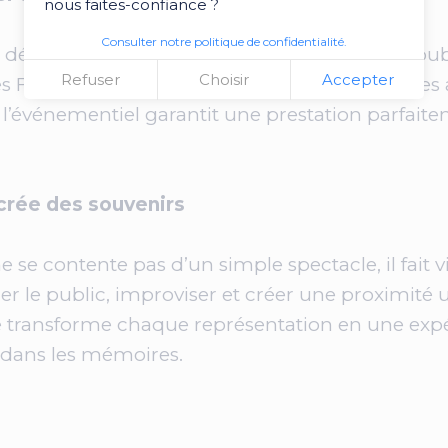
nous faites-confiance ?
Consulter notre politique de confidentialité.
e déroulent dans des lieux très variés : places p
Refuser
Choisir
Accepter
 Les French Wingz savent ajuster leurs spectacle
l’événementiel garantit une prestation parfaite
 crée des souvenirs
 se contente pas d’un simple spectacle, il fait vi
 le public, improviser et créer une proximité u
transforme chaque représentation en une expé
 dans les mémoires.