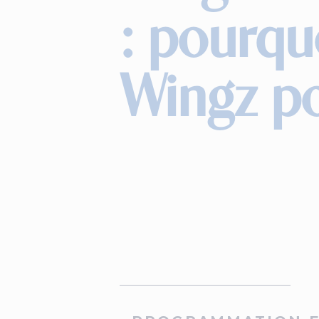
: pourqu
Wingz po