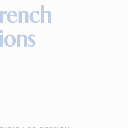
French
ions