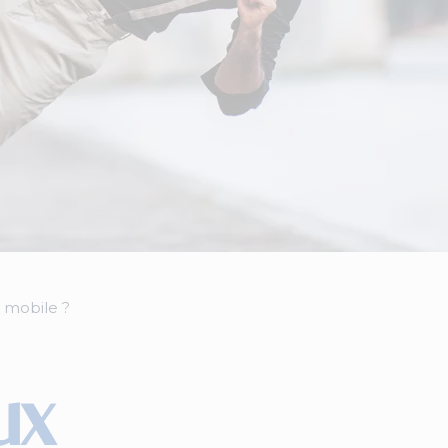
 mobile ?
ux