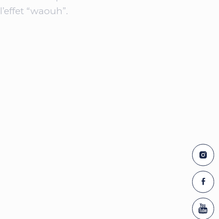
l’effet “waouh”.