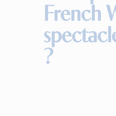
French 
spectacl
?