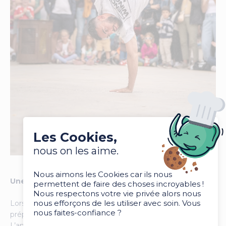
Les Cookies,
nous on les aime.
Nous aimons les Cookies car ils nous
Une anecdote vécue avec les French Wingz
permettent de faire des choses incroyables !
Nous respectons votre vie privée alors nous
nous efforçons de les utiliser avec soin. Vous
Lors d’une répétition dans un gymnase, les French Wingz
nous faites-confiance ?
préparaient une démonstration pour un événement local.
L’ambiance était détendue, entre musique, échauffement