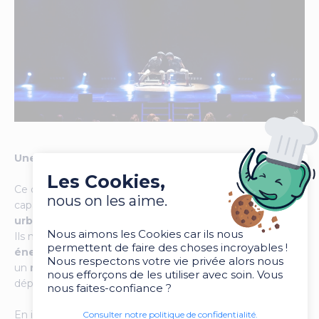
Une valeur ajoutée artistique et humaine
Les Cookies,
Ce qui distingue vraiment les
French Wingz
, c’est leur
nous on les aime.
capacité à allier
créativité
,
valeurs humaines
et
culture
urbaine
.
Nous aimons les Cookies car ils nous
Ils ne se contentent pas de danser : ils transmettent une
permettent de faire des choses incroyables !
énergie positive
, une
vision moderne du hip-hop
, et
Nous respectons votre vie privée alors nous
un
message fédérateur
autour de la diversité et du
nous efforçons de les utiliser avec soin. Vous
dépassement de soi.
nous faites-confiance ?
En intégrant cette dimension dans un événement, une
Consulter notre politique de confidentialité.