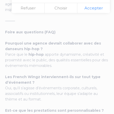
agence offre à son public une expérience authentique et
Refuser
Choisir
Accepter
inspirante, loin des animations standardisées.
⸻
Foire aux questions (FAQ)
Pourquoi une agence devrait collaborer avec des
danseurs hip-hop ?
Parce que le
hip-hop
apporte dynamisme, créativité et
proximité avec le public, des qualités essentielles pour des
événements mémorables.
Les French Wingz interviennent-ils sur tout type
d’événement ?
Oui, qu’il s’agisse d’événements corporate, culturels,
associatifs ou institutionnels, leur équipe s’adapte au
thème et au format.
Est-ce que les prestations sont personnalisables ?