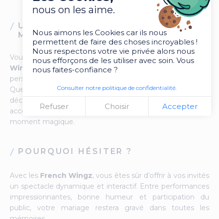
nous on les aime.
UNE DANSE SUR-MESURE POUR LES
Nous aimons les Cookies car ils nous
MARIÉS
permettent de faire des choses incroyables !
Nous respectons votre vie privée alors nous
Vous rêvez d’une ouverture de bal originale ? Les
French
nous efforçons de les utiliser avec soin. Vous
Wingz
peuvent vous aider à créer une chorégraphie
nous faites-confiance ?
personnalisée, adaptée à votre style et à votre niveau.
Consulter notre politique de confidentialité.
Que vous souhaitiez une danse romantique, une surprise
décalée ou un mélange des deux, ils sauront vous
Refuser
Choisir
Accepter
accompagner pour que votre première danse soit un
moment magique.
POURQUOI HÉSITER ?
Avec les
French Wingz
, vous êtes sûr d’offrir à vos invités
un spectacle dynamique et interactif. Entre performances
impressionnantes, bonne humeur et participation du
public, votre mariage restera gravé dans toutes les
mémoires.