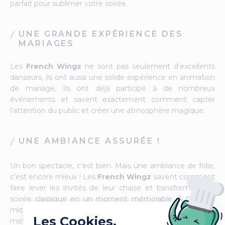
parfait pour sublimer votre soirée.
UNE GRANDE EXPÉRIENCE DES
MARIAGES
Les
French Wingz
ne sont pas seulement d’excellents
danseurs, ils ont aussi une solide expérience en animation
de mariage. Ils ont déjà participé à de nombreux
événements et savent exactement comment capter
l’attention du public et créer une atmosphère magique.
UNE AMBIANCE ASSURÉE !
Un bon spectacle, c’est bien. Mais une ambiance de folie,
c’est encore mieux ! Les
French Wingz
savent comment
faire lever les invités de leur chaise et transformer une
soirée classique en un moment mémorable. À l’aise au
micro, ils interagissent avec le public et savent comment
Les Cookies,
motiver tout le monde à danser et à s’amuser.