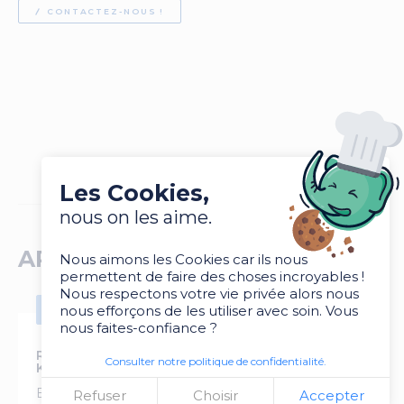
CONTACTEZ-NOUS !
Les Cookies,
nous on les aime.
ARTICLES SIMILAIRES
Nous aimons les Cookies car ils nous
permettent de faire des choses incroyables !
Nous respectons votre vie privée alors nous
nous efforçons de les utiliser avec soin. Vous
ÉVÉNEMENTS SPORTIFS
nous faites-confiance ?
Retour sur la Soirée Spectacle au
Consulter notre politique de confidentialité.
KindArena de Rouen
En partenariat avec l’agence
Refuser
Choisir
Accepter