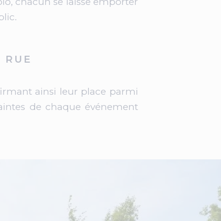
solo, chacun se laisse emporter
lic.
E RUE
ffirmant ainsi leur place parmi
ntraintes de chaque événement