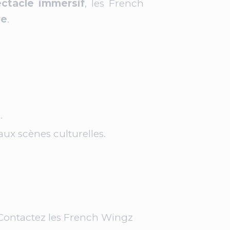
ctacle immersif
, les French
re
.
.
ux scènes culturelles.
 Contactez les French Wingz