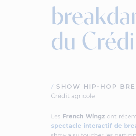
breakdan
du Crédi
SHOW HIP-HOP BR
Crédit agricole
Les
French Wingz
ont récem
spectacle interactif de br
show a su toucher les particip