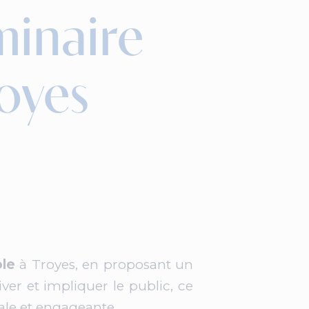
minaire
royes
ole
à Troyes, en proposant un
er et impliquer le public, ce
iale et engageante.