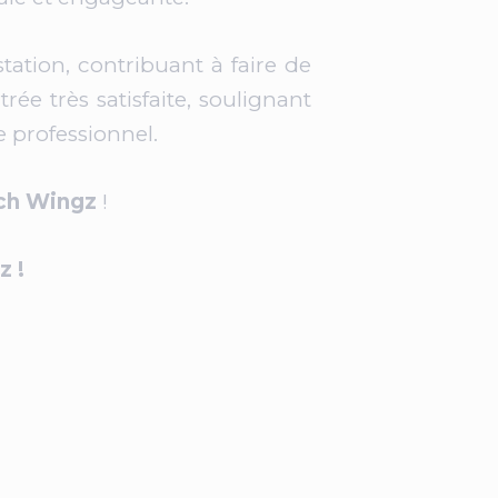
tation, contribuant à faire de
rée très satisfaite, soulignant
e professionnel.
ch Wingz
!
z !