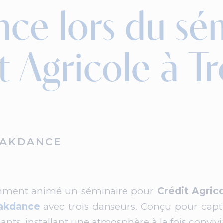
ce lors du sé
t Agricole à T
EAKDANCE
ment animé un séminaire pour
Crédit Agric
eakdance
avec trois danseurs. Conçu pour captiv
ants, installant une atmosphère à la fois conviv