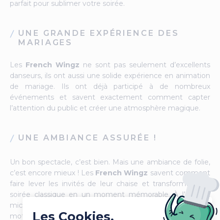
parfait pour sublimer votre soirée.
UNE GRANDE EXPÉRIENCE DES
MARIAGES
Les
French Wingz
ne sont pas seulement d’excellents
danseurs, ils ont aussi une solide expérience en animation
de mariage. Ils ont déjà participé à de nombreux
événements et savent exactement comment capter
l’attention du public et créer une atmosphère magique.
UNE AMBIANCE ASSURÉE !
Un bon spectacle, c’est bien. Mais une ambiance de folie,
c’est encore mieux ! Les
French Wingz
savent comment
faire lever les invités de leur chaise et transformer une
soirée classique en un moment mémorable. À l’aise au
micro, ils interagissent avec le public et savent comment
Les Cookies,
motiver tout le monde à danser et à s’amuser.