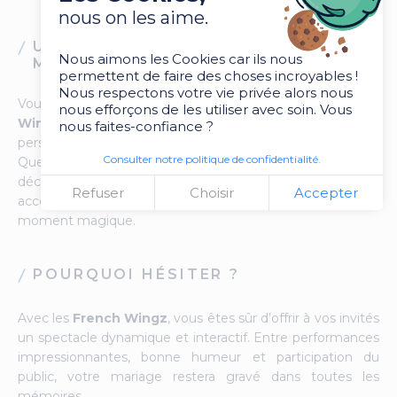
nous on les aime.
UNE DANSE SUR-MESURE POUR LES
Nous aimons les Cookies car ils nous
MARIÉS
permettent de faire des choses incroyables !
Nous respectons votre vie privée alors nous
Vous rêvez d’une ouverture de bal originale ? Les
French
nous efforçons de les utiliser avec soin. Vous
Wingz
peuvent vous aider à créer une chorégraphie
nous faites-confiance ?
personnalisée, adaptée à votre style et à votre niveau.
Consulter notre politique de confidentialité.
Que vous souhaitiez une danse romantique, une surprise
décalée ou un mélange des deux, ils sauront vous
Refuser
Choisir
Accepter
accompagner pour que votre première danse soit un
moment magique.
POURQUOI HÉSITER ?
Avec les
French Wingz
, vous êtes sûr d’offrir à vos invités
un spectacle dynamique et interactif. Entre performances
impressionnantes, bonne humeur et participation du
public, votre mariage restera gravé dans toutes les
mémoires.